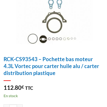
RCK-CS93543 – Pochette bas moteur
4.3L Vortec pour carter huile alu / carter
distribution plastique
112.80
€
TTC
En stock
ilość RCK-CS93543 - Pochette bas moteur 4.3L Vortec pour carter huile