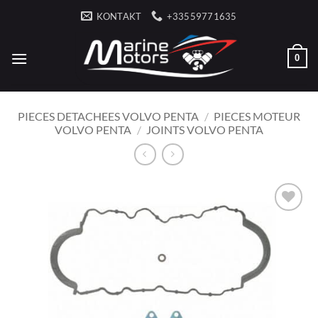
Przewiń
KONTAKT
+33559771635
do
zawartości
0
PIECES DETACHEES VOLVO PENTA
/
PIECES MOTEUR
VOLVO PENTA
/
JOINTS VOLVO PENTA
AJOUTER
À LA
LISTE
D’ENVIES