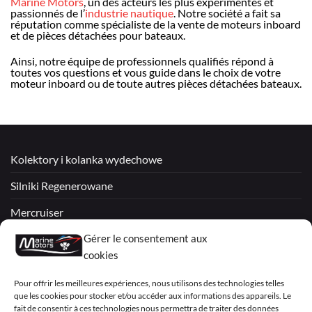
Marine Motors
, un des acteurs les plus expérimentés et
passionnés de l’
industrie nautique
. Notre société a fait sa
réputation comme spécialiste de la vente de moteurs inboard
et de pièces détachées pour bateaux.
Ainsi, notre équipe de professionnels qualifiés répond à
toutes vos questions et vous guide dans le choix de votre
moteur inboard ou de toute autres pièces détachées bateaux.
Kolektory i kolanka wydechowe
Silniki Regenerowane
Mercruiser
VOLVO PENTA / OMC
Gérer le consentement aux
cookies
My Account
Pour offrir les meilleures expériences, nous utilisons des technologies telles
que les cookies pour stocker et/ou accéder aux informations des appareils. Le
fait de consentir à ces technologies nous permettra de traiter des données