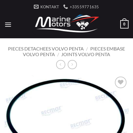
Przewiń
KONTAKT
+33559771635
do
zawartości
0
PIECES DETACHEES VOLVO PENTA
/
PIECES EMBASE
VOLVO PENTA
/
JOINTS VOLVO PENTA
AJOUTER
À LA
LISTE
D’ENVIES