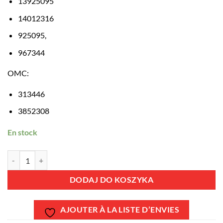
13925095
14012316
925095,
967344
OMC:
313446
3852308
En stock
ilość REC967344 - Joint torique embase Volvo Penta 967344
DODAJ DO KOSZYKA
AJOUTER À LA LISTE D’ENVIES