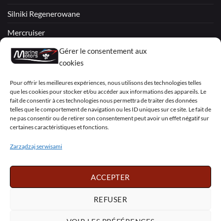
Silniki Regenerowane
Mercruiser
Gérer le consentement aux
VOLVO PENTA / OMC
cookies
My Account
Pour offrir les meilleures expériences, nous utilisons des technologies telles
que les cookies pour stocker et/ou accéder aux informations des appareils. Le
fait de consentir à ces technologies nous permettra de traiter des données
telles que le comportement de navigation ou les ID uniques sur ce site. Le fait de
ne pas consentir ou de retirer son consentement peut avoir un effet négatif sur
certaines caractéristiques et fonctions.
Visa
PayPal
MasterCard
Sepa
Visa
2
Zarządzaj serwisami
Copyright 2026 ©
Marine Motors
ACCEPTER
Français
English
Deutsch
Dansk
Español
Italiano
Português
Polski
REFUSER
Nederlands
Svenska